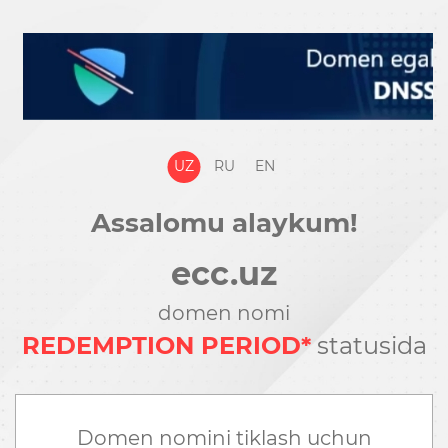
UZ
RU
EN
Assalomu alaykum!
ecc.uz
domen nomi
REDEMPTION PERIOD*
statusida
Domen nomini tiklash uchun