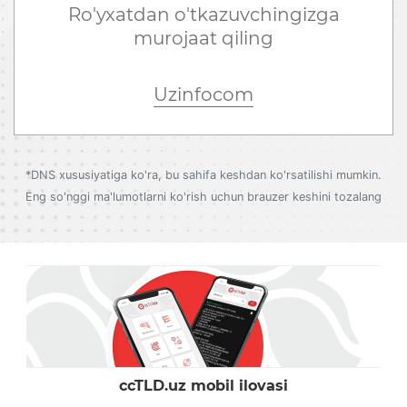
Ro'yxatdan o'tkazuvchingizga
murojaat qiling
Uzinfocom
*DNS xususiyatiga ko'ra, bu sahifa keshdan ko'rsatilishi mumkin.
Eng so'nggi ma'lumotlarni ko'rish uchun brauzer keshini tozalang
ccTLD.uz
mobil ilovasi